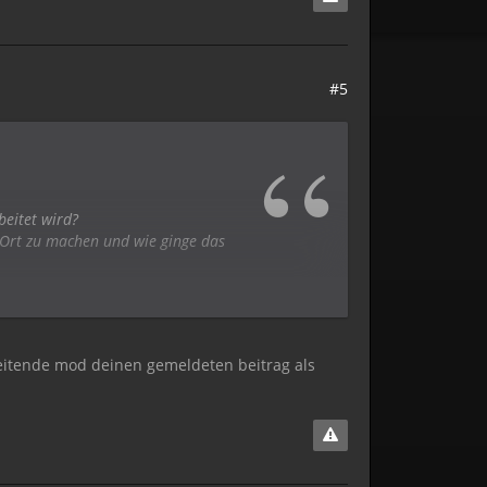
#5
beitet wird?
 Ort zu machen und wie ginge das
esperrt wurde...
beitende mod deinen gemeldeten beitrag als