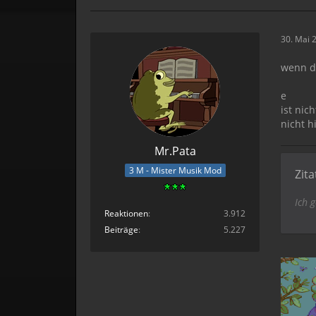
30. Mai 
wenn d
e
ist nic
nicht h
Mr.Pata
3 M - Mister Musik Mod
Zit
Ich 
Reaktionen
3.912
Beiträge
5.227