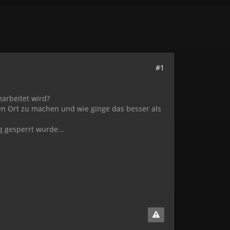
#1
arbeitet wird?
en Ort zu machen und wie ginge das besser als
g gesperrt wurde...