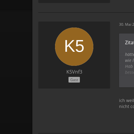
30. Mai 
Zita
hätt
wie 
Hab 
K5Vnf3
bess
das 
Gast
Scha
wäre
auf 
ich wei
nicht 