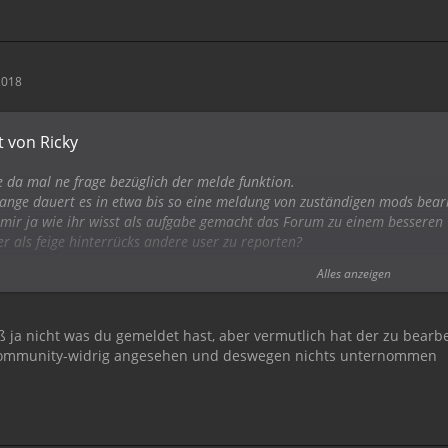
2018
t von Ricky
e da mal ne frage bezüglich der melde funktion.
lange dauert es in etwa bis so eine meldung von zuständigen mods bear
mir ja wie ihr wisst als aufgabe gemacht das Forum zu einem besseren
er als feige hinterrücks andere user zu reporten?
problem ist jetzt nur, dass keiner der von mir gemeldeten user bislang g
Alles anzeigen
ut sich das überhaupt jemand an?!
 cool wenn da mehr ressourcen rein gesteckt werden würden.
eine gute zusammenarbeit!
ß ja nicht was du gemeldet hast, aber vermutlich hat der zu bear
community-widrig angesehen und deswegen nichts unternommen