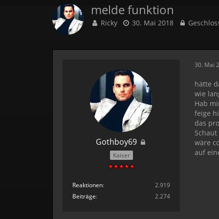
melde funktion
Ricky
30. Mai 2018
Geschlos
30. Mai 
hätte d
wie lan
Hab mir
feige h
das pro
Schaut
Gothboy69
wäre c
auf ei
Kaiser
Reaktionen
2.919
Beiträge
2.274