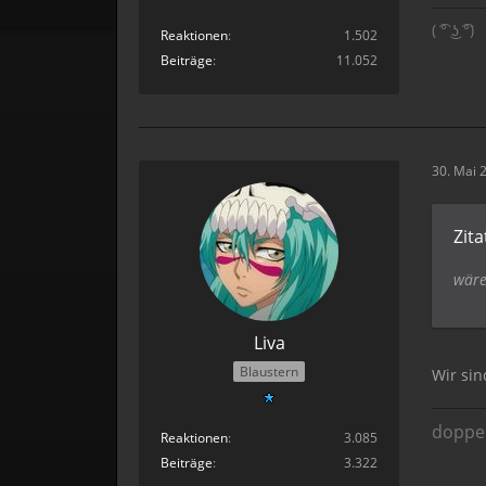
( ͡° ͜ʖ ͡°)
Reaktionen
1.502
Beiträge
11.052
30. Mai 
Zita
wäre
Liva
Blaustern
Wir si
doppel
Reaktionen
3.085
Beiträge
3.322