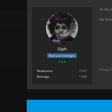
30. Mai 
Du hast
Silph
Mod und Sonstiges
#Pray f
Reaktionen
2.927
Beiträge
1.949