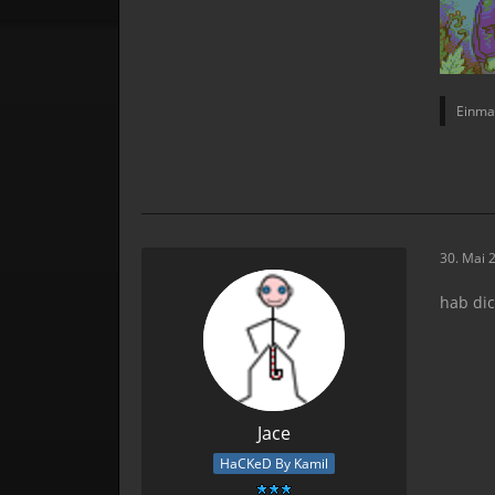
Einmal
30. Mai 
hab dic
Jace
HaCKeD By Kamil