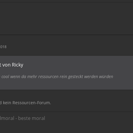
2018
t von Ricky
 cool wenn da mehr ressourcen rein gesteckt werden würden
nd kein Ressourcen-Forum.
moral - beste moral