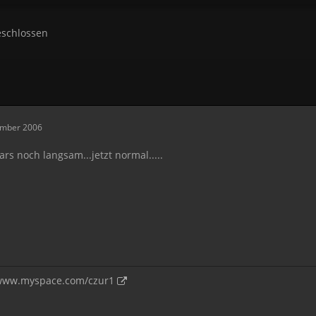
schlossen
ember 2006
rs noch langsam...jetzt normal.....
/www.myspace.com/czur1