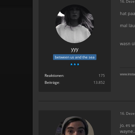
16. Dez
hat paa
mal läu
wasn üb
yyy
between us and the sea
www.insta
Reaktionen
175
Beiträge
13.852
16. Dez
jo, es 
wayne..