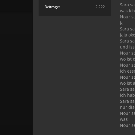
Sara sa
Beiträge
2.222
was ic
Nour sa
ja
Sara sa
jaja ok
Sara sa
und iss
Nour sa
wo ist 
Nour sa
ich ess
Nour sa
wo ist 
Sara sa
ich hab
Sara sa
nur dis
Nour sa
was
Nour s