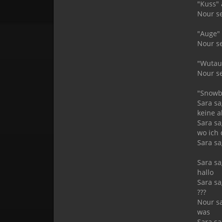
"Kuss"
Nour s
"Auge"
Nour s
"Wutau
Nour s
"Snowb
Sara sa
keine 
Sara sa
wo ich
Sara sa
Sara sa
hallo
Sara sa
???
Nour sa
was
Sara sa