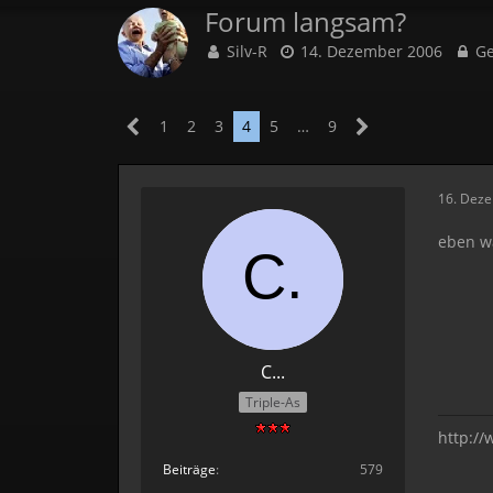
Forum langsam?
Silv-R
14. Dezember 2006
Ge
1
2
3
4
5
…
9
16. Dez
eben wa
C...
Triple-As
http:/
Beiträge
579