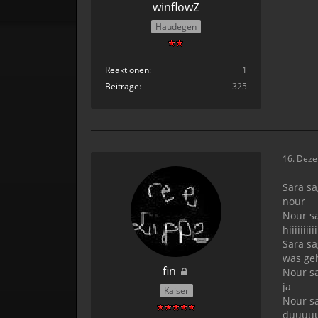
winflowZ
Haudegen
Reaktionen
1
Beiträge
325
16. Dez
Sara sa
nour
Nour sa
hiiiiiiiiiii
Sara sa
was ge
fin
Nour sa
ja
Kaiser
Nour sa
duuuu