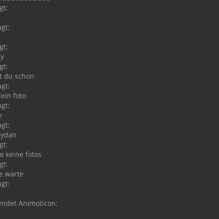
gt:
h
gt:
gt:
ey
gt:
t du schon
gt:
dein foto
gt:
e
gt:
aydan
gt:
e keine fotos
gt:
e warte
gt:
endet Animoticon: