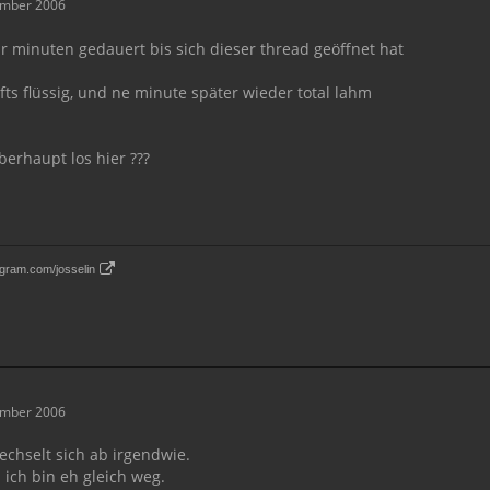
ember 2006
r minuten gedauert bis sich dieser thread geöffnet hat
fts flüssig, und ne minute später wieder total lahm
erhaupt los hier ???
gram.com/josselin
ember 2006
wechselt sich ab irgendwie.
 ich bin eh gleich weg.