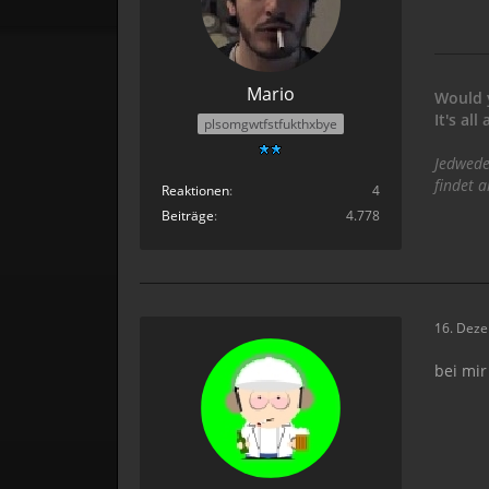
Mario
Would 
It's al
plsomgwtfstfukthxbye
Jedwede
findet 
Reaktionen
4
Beiträge
4.778
16. Dez
bei mir