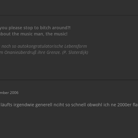
you please stop to bitch around?!
l about the music man, the music!
 noch so autokongratulatorische Lebensform
am Onanieüberdruß ihre Grenze. (P. Sloterdijk)
ember 2006
 läufts irgendwie generell nciht so schnell obwohl ich ne 2000er fla