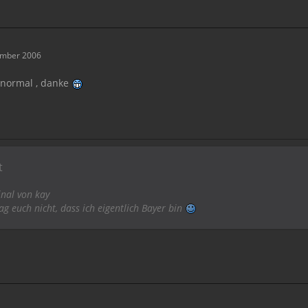
ember 2006
 normal , danke
t
inal von kay
sag euch nicht, dass ich eigentlich Bayer bin