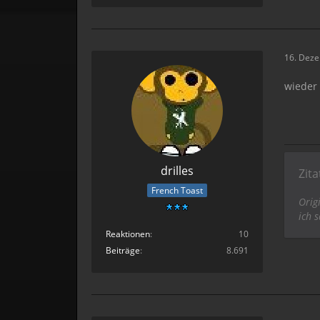
16. Dez
wieder
drilles
Zita
French Toast
Orig
ich 
Reaktionen
10
Beiträge
8.691