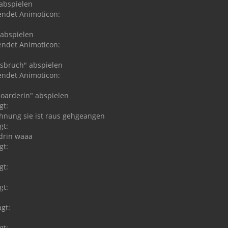
 abspielen
endet Animoticon:
 abspielen
endet Animoticon:
sbruch" abspielen
endet Animoticon:
oarderin" abspielen
gt:
ahnung sie ist raus gehgeangen
gt:
 drin waaa
gt:
gt:
gt:
gt:
gt: