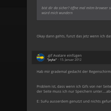
bist dir da sicher? öffne mal mitm browser s
würd mich wundern
Okay dann gehts, funzt das jetz wenn ich das
.gif Avatare einfügen
°Jayka°
15. Januar 2012
Hab mir grademal gedacht der Regenschirm m
Problem ist, dass wenn ich Gifs von ner Seit
der Seite muss ich nur Speichern unter....ab
E: SuFu ausserdem genutzt und nichts gefun