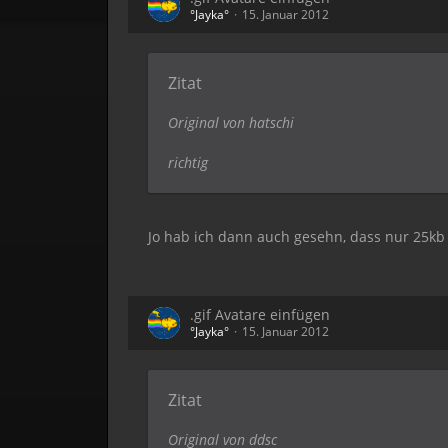
°Jayka°
15. Januar 2012
Zitat
Original von hatschi
richtig
Jo hab ich dann auch gesehn, dass nur 25kb
.gif Avatare einfügen
°Jayka°
15. Januar 2012
Zitat
Original von ddsc