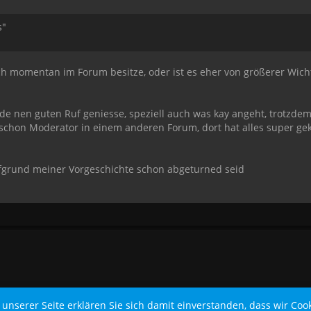
s"
h momentan im Forum besitze, oder ist es eher von größerer Wichtig
ade nen guten Ruf geniesse, speziell auch was kay angeht, trotzdem
 schon Moderator in einem anderen Forum, dort hat alles super gek
aufgrund meiner Vorgeschichte schon abgeturned seid
Community-Software:
WoltLab Suite™
unserer Seite erklären Sie sich damit einverstanden, dass wir Cook