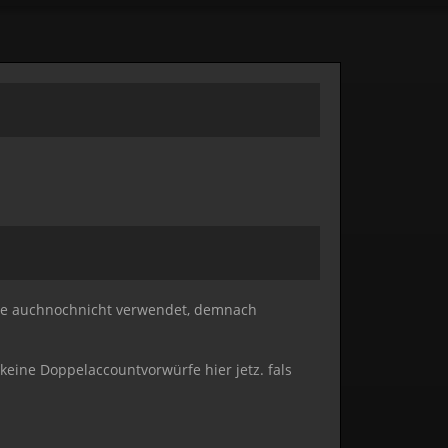
wurde auchnochnicht verwendet, demnach
 keine Doppelaccountvorwürfe hier jetz. fals