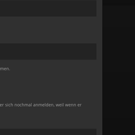
mmen.
l er sich nochmal anmelden, weil wenn er