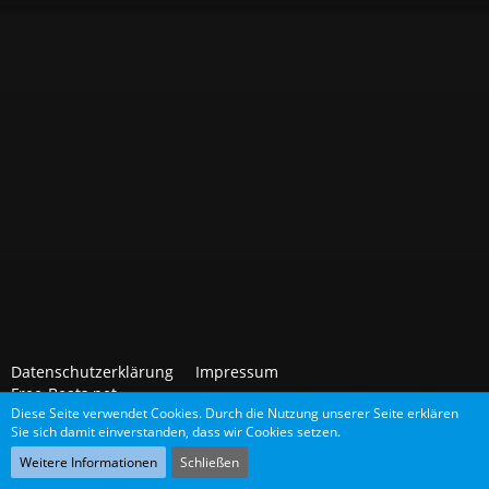
Datenschutzerklärung
Impressum
Free-Beats.net
Diese Seite verwendet Cookies. Durch die Nutzung unserer Seite erklären
Sie sich damit einverstanden, dass wir Cookies setzen.
Community-Software:
WoltLab Suite™
Weitere Informationen
Schließen