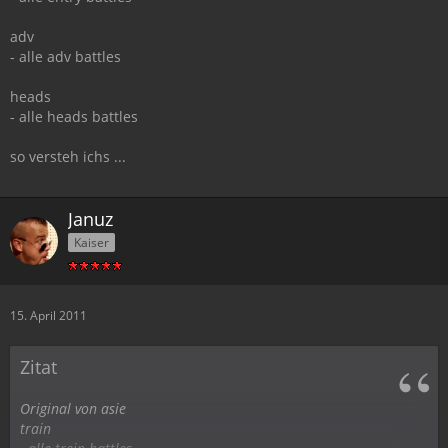
adv
- alle adv battles
heads
- alle heads battles
so versteh ichs ...
Januz
Kaiser
15. April 2011
Zitat
Original von asie
train