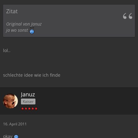
Zitat
Original von Januz
ja wo sonst
lol..
schlechte idee wie ich finde
Januz
Kaiser
16. April 2011
okay