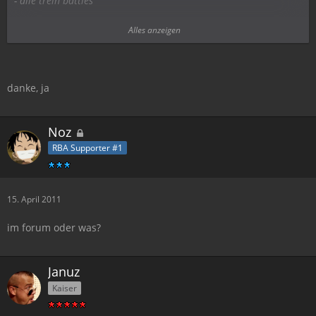
- alle trein battles
entry
Alles anzeigen
- alle entry battles
adv
- alle adv battles
danke, ja
heads
- alle heads battles
Noz
RBA Supporter #1
so versteh ichs ...
15. April 2011
im forum oder was?
Januz
Kaiser