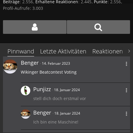
Beiträge
2.556
Erhaltene Reaktionen
2.445
Punkte
2.556
Profil-Aufrufe
3.003
Pinnwand
Letzte Aktivitäten
Reaktionen
Ü
Benger
14. Februar 2023
Wikinger Beatcontest Voting
Punjizz
18. Januar 2024
stell dich doch erstmal vor
Benger
18. Januar 2024
Ich bin eine Maschine!