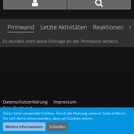
Pinnwand
Letzte Aktivitäten
Reaktionen
Ü
Es wurden noch keine Einträge an der Pinnwand verfasst.
Datenschutzerklärung
Impressum
Free-Beats.net
Diese Seite verwendet Cookies. Durch die Nutzung unserer Seite erklären
Sie sich damit einverstanden, dass wir Cookies setzen.
Community-Software:
WoltLab Suite™
Weitere Informationen
Schließen