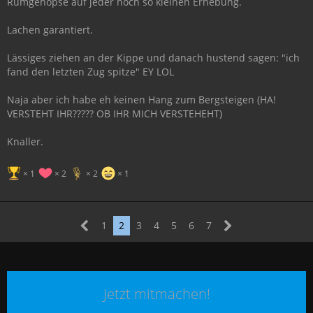
Rumgehopse auf jeder noch so kleinen Erhebung.
Lachen garantiert.
Lässiges ziehen an der Kippe und danach hustend sagen: "ich
fand den letzten Zug spitze" EY LOL
Naja aber ich habe eh keinen Hang zum Bergsteigen (HA!
VERSTEHT IHR????? OB IHR MICH VERSTEHEHT)
Knaller.
1
2
2
1
1
2
3
4
5
6
7
Jetzt mitmachen!