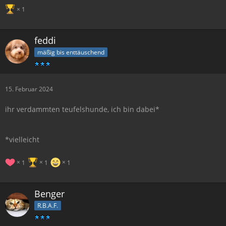
1
feddi
mäßig bis enttäuschend
15. Februar 2024
ihr verdammten teufelshunde, ich bin dabei*
*vielleicht
1
1
1
Benger
R.B.A.F.