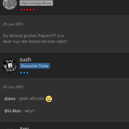
Alex' einzige Muse
28. Juni 2005
Du kennst grünes Papier??? O.o
Aber nur die Demo-Version oder?
sush
Deutscher Türke
28. Juni 2005
Ami
: yeah africola
G-Man
: why?
Ami