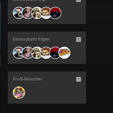
bierboybasti folgen
6
Profil-Besucher
1