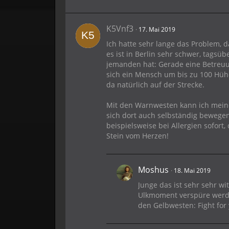
K5Vnf3
17. Mai 2019
Ich hatte sehr lange das Problem,
es ist in Berlin sehr schwer, tags
jemanden hat: Gerade eine Betreuu
sich ein Mensch um bis zu 100 Hüh
da natürlich auf der Strecke.
Mit den Warnwesten kann ich meine
sich dort auch selbständig bewegen
beispielsweise bei Allergien sofort,
Stein vom Herzen!
Moshus
18. Mai 2019
Junge das ist sehr sehr wi
Ulkmoment verspüre werde 
den Gelbwesten: Fight for