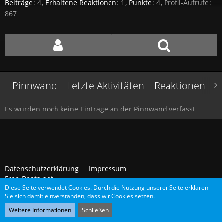
Beiträge
4
Erhaltene Reaktionen
1
Punkte
4
Profil-Aufrufe
867
Pinnwand
Letzte Aktivitäten
Reaktionen
Ü
Es wurden noch keine Einträge an der Pinnwand verfasst.
Datenschutzerklärung
Impressum
Free-Beats.net
Diese Seite verwendet Cookies. Durch die Nutzung unserer Seite erklären
Sie sich damit einverstanden, dass wir Cookies setzen.
Community-Software:
WoltLab Suite™
Weitere Informationen
Schließen