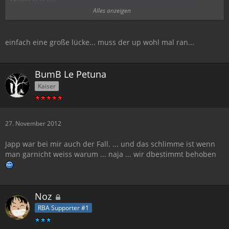
Alles anzeigen
einfach eine große lücke... muss der up wohl mal ran...
Innerhalb dieser Zeit kannst Du keinerlei Inhalte mehr im RBA-
Forum einstellen oder lesen, danach ist Dein Account wieder voll
BumB Le Petuna
nutzbar.
Kaiser
Wir bitten Dich künftig um ein angemessenes Verhalten auf
unserer Plattform, da andernfalls längere bis dauerhafte
Sperren als Konsequenz vergeben werden müssen.
27. November 2012
Viele Grüße,
Japp war bei mir auch der Fall. ... und das schlimme ist wenn
das RBA-Forum-Team
man garnicht weiss warum ... naja ... wir dbestimmt behoben
Noz
RBA Supporter #1