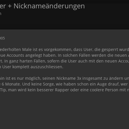
User + Nicknameänderungen
n
2005
ederholten Male ist es vorgekommen, dass User, die gesperrt wur
eue Accounts angelegt haben. In solchen Fällen werden die neuen
t. In ganz harten Fällen, sofern die User auch mit den neuen Acc
n User komplett auszuschliessen.
in ist es nur möglich, seinen Nickname 3x insgesamt zu ändern u
e 6 Monate. Und keine Sorge, wie haben schon ein Auge drauf, wer
 Tip, man wird kein besserer Rapper oder eine coolere Person mit n