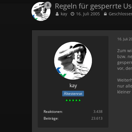
Regeln für gesperrte 
kay
16. Juli 2005
Geschlosse
16. Juli 
Zum wi
bzw. n
gesperr
vor, de
Weiterh
kay
nur all
kleiner
Ältestenrat
Reaktionen
3.438
Beiträge
23.613