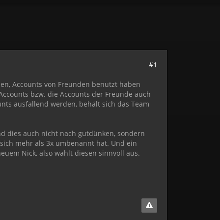
#1
den, Accounts von Freunden benutzt haben
 Accounts bzw. die Accounts der Freunde auch
ounts ausfallend werden, behält sich das Team
nd dies auch nicht nach gutdünken, sondern
 sich mehr als 3x umbenannt hat. Und ein
euem Nick, also wählt diesen sinnvoll aus.