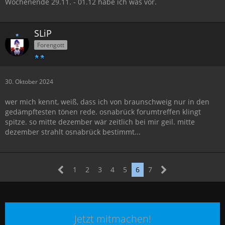
Wochenende 29.11. - 01.12 habe ich was vor.
SLiP
Forengott
30. Oktober 2024
wer mich kennt, weiß, dass ich von braunschweig nur in den
gedämpftesten tönen rede. osnabrück forumtreffen klingt
spitze. so mitte dezember wär zeitlich bei mir geil. mitte
dezember strahlt osnabrück bestimmt...
1
2
3
4
5
6
7
Jetzt mitmachen!