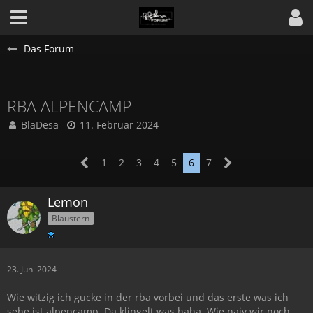
Das Forum
RBA ALPENCAMP
BlaDesa
11. Februar 2024
1
2
3
4
5
6
7
Lemon
Blaustern
23. Juni 2024
Wie witzig ich gucke in der rba vorbei und das erste was ich
sehe ist alpencamp. Da klingelt was haha. Wie naiv wir noch